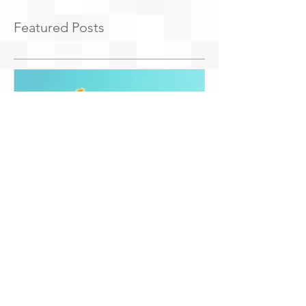
Featured Posts
Express Entry 2019年第一季
有关移民可用
度小结
常见问答
Recent Posts