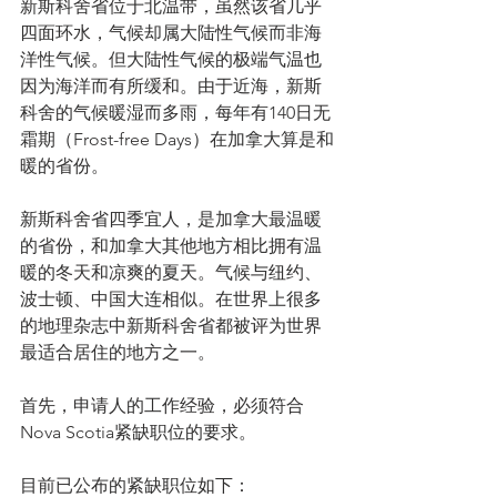
新斯科舍省位于北温带，虽然该省几乎
四面环水，气候却属大陆性气候而非海
洋性气候。但大陆性气候的极端气温也
因为海洋而有所缓和。由于近海，新斯
科舍的气候暖湿而多雨，每年有140日无
霜期（Frost-free Days）在加拿大算是和
暖的省份。
新斯科舍省四季宜人，是加拿大最温暖
的省份，和加拿大其他地方相比拥有温
暖的冬天和凉爽的夏天。气候与纽约、
波士顿、中国大连相似。在世界上很多
的地理杂志中新斯科舍省都被评为世界
最适合居住的地方之一。
首先，申请人的工作经验，必须符合
Nova Scotia紧缺职位的要求。
目前已公布的紧缺职位如下： 