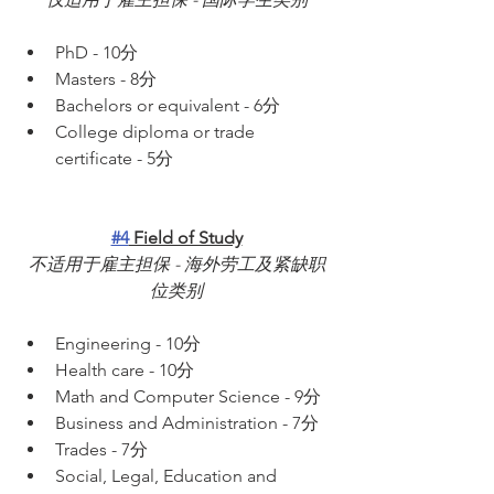
PhD - 10分
Masters - 8分
Bachelors or equivalent - 6分
College diploma or trade 
certificate - 5分
#4
 Field of Study
不适用于雇主担保 - 海外劳工及紧缺职
位类别
Engineering - 10分
Health care - 10分
Math and Computer Science - 9分
Business and Administration - 7分
Trades - 7分
Social, Legal, Education and 